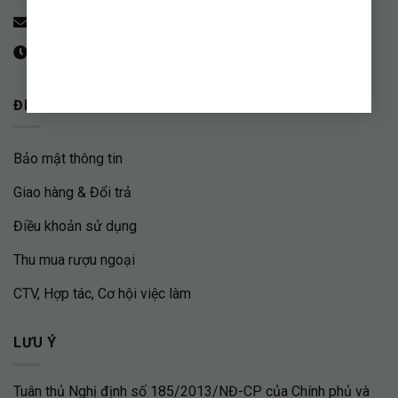
contact.gingerboy@gmail.com
09:00 - 20:00
ĐIỀU KHOẢN & HƯỚNG DẪN
Bảo mật thông tin
Giao hàng & Đổi trả
Điều khoản sử dụng
Thu mua rượu ngoại
CTV, Hợp tác, Cơ hội việc làm
LƯU Ý
Tuân thủ Nghị định số 185/2013/NĐ-CP của Chính phủ và