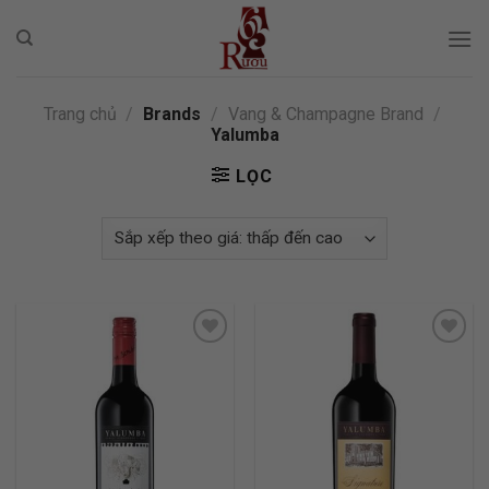
Skip
to
content
Trang chủ
/
Brands
/
Vang & Champagne Brand
/
Yalumba
LỌC
ADD TO
ADD TO
WISHLIST
WISHLIST