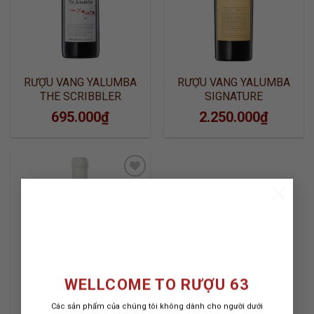
RƯỢU VANG YALUMBA
RƯỢU VANG YALUMBA
THE SCRIBBLER
SIGNATURE
695.000
₫
2.250.000
₫
×
ADD TO
WISHLIST
WELLCOME TO RƯỢU 63
Các sản phẩm của chúng tôi không dành cho người dưới