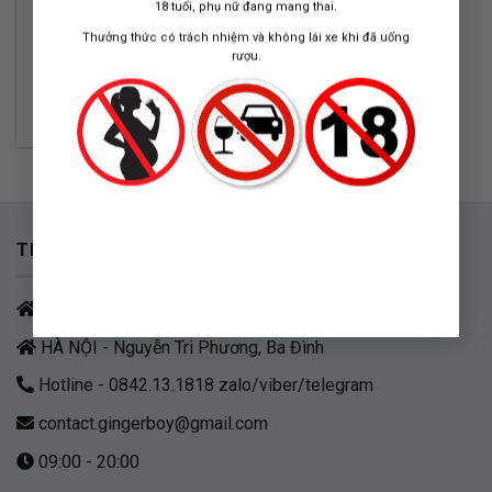
18 tuổi, phụ nữ đang mang thai.
Thưởng thức có trách nhiệm và không lái xe khi đã uống
rượu.
RƯỢU VANG YALUMBA
THE CALEY
10.000.000
₫
THÔNG TIN LIÊN HỆ
HCM - Q.7
HÀ NỘI - Nguyễn Tri Phương, Ba Đình
Hotline - 0842.13.1818 zalo/viber/telegram
contact.gingerboy@gmail.com
09:00 - 20:00