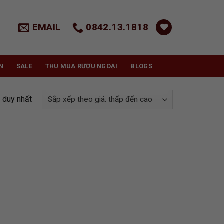
EMAIL
0842.13.1818
N
SALE
THU MUA RƯỢU NGOẠI
BLOGS
ả duy nhất