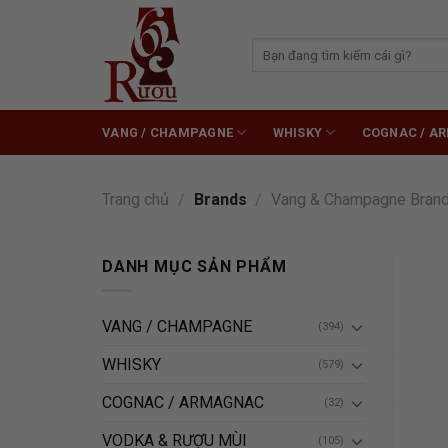
Skip
to
Tìm
content
kiếm:
VANG / CHAMPAGNE
WHISKY
COGNAC / A
Trang chủ
/
Brands
/
Vang & Champagne Bran
DANH MỤC SẢN PHẨM
VANG / CHAMPAGNE
(394)
WHISKY
(579)
COGNAC / ARMAGNAC
(32)
VODKA & RƯỢU MÙI
(105)