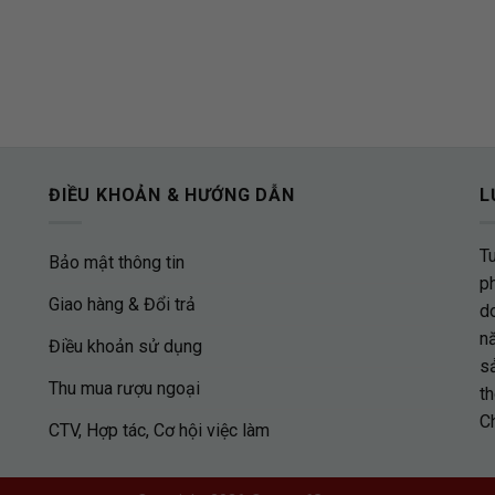
ĐIỀU KHOẢN & HƯỚNG DẪN
L
T
Bảo mật thông tin
p
Giao hàng & Đổi trả
d
nă
Điều khoản sử dụng
s
Thu mua rượu ngoại
th
C
CTV, Hợp tác, Cơ hội việc làm