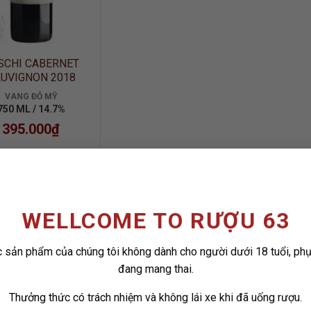
SCHI CABERNET
UVIGNON 2018
VANG ĐỎ MỸ
750 ML / 14.7%
395.000
₫
WELLCOME TO RƯỢU 63
 sản phẩm của chúng tôi không dành cho người dưới 18 tuổi, ph
đang mang thai.
Thưởng thức có trách nhiệm và không lái xe khi đã uống rượu.