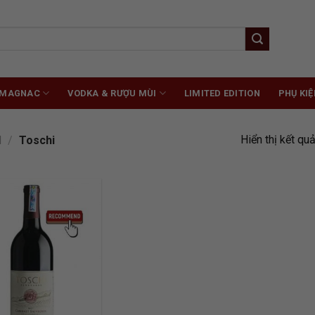
RMAGNAC
VODKA & RƯỢU MÙI
LIMITED EDITION
PHỤ KIỆ
Hiển thị kết qu
d
/
Toschi
ADD TO
WISHLIST