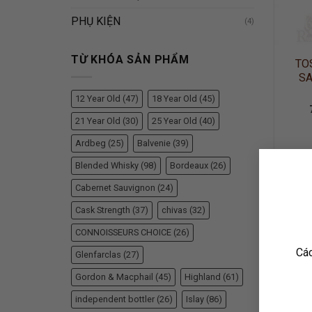
PHỤ KIỆN
(4)
TỪ KHÓA SẢN PHẨM
TO
SA
12 Year Old
(47)
18 Year Old
(45)
21 Year Old
(30)
25 Year Old
(40)
Ardbeg
(25)
Balvenie
(39)
Blended Whisky
(98)
Bordeaux
(26)
Cabernet Sauvignon
(24)
Cask Strength
(37)
chivas
(32)
CONNOISSEURS CHOICE
(26)
Các
Glenfarclas
(27)
Gordon & Macphail
(45)
Highland
(61)
independent bottler
(26)
Islay
(86)