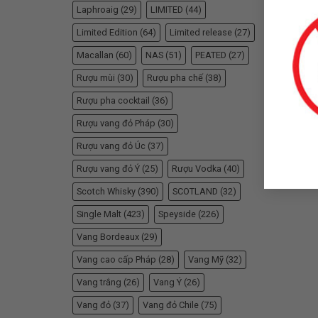
Laphroaig
(29)
LIMITED
(44)
Limited Edition
(64)
Limited release
(27)
Macallan
(60)
NAS
(51)
PEATED
(27)
Rượu mùi
(30)
Rượu pha chế
(38)
Rượu pha cocktail
(36)
Rượu vang đỏ Pháp
(30)
Rượu vang đỏ Úc
(37)
Rượu vang đỏ Ý
(25)
Rượu Vodka
(40)
Scotch Whisky
(390)
SCOTLAND
(32)
Single Malt
(423)
Speyside
(226)
Vang Bordeaux
(29)
Vang cao cấp Pháp
(28)
Vang Mỹ
(32)
Vang trắng
(26)
Vang Ý
(26)
Vang đỏ
(37)
Vang đỏ Chile
(75)