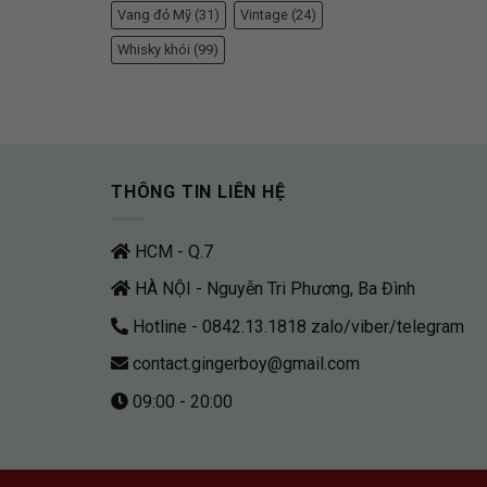
Vang đỏ Mỹ
(31)
Vintage
(24)
Whisky khói
(99)
THÔNG TIN LIÊN HỆ
HCM - Q.7
HÀ NỘI - Nguyễn Tri Phương, Ba Đình
Hotline - 0842.13.1818 zalo/viber/telegram
contact.gingerboy@gmail.com
09:00 - 20:00