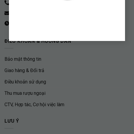
Hotline - 0842.13.1818 zalo/viber/telegram
contact.gingerboy@gmail.com
09:00 - 20:00
ĐIỀU KHOẢN & HƯỚNG DẪN
Bảo mật thông tin
Giao hàng & Đổi trả
Điều khoản sử dụng
Thu mua rượu ngoại
CTV, Hợp tác, Cơ hội việc làm
LƯU Ý