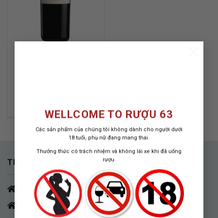
×
GIRARD CABERNET
SAUVIGNON 2017
RƯỢU VANG ĐỎ MỸ | 2017
750 ML / 14.5%
1.050.000
₫
WELLCOME TO RƯỢU 63
Các sản phẩm của chúng tôi không dành cho người dưới
18 tuổi, phụ nữ đang mang thai.
Thưởng thức có trách nhiệm và không lái xe khi đã uống
rượu.
THÔNG TIN LIÊN HỆ
HCM - Q.7
HÀ NỘI - Nguyễn Tri Phương, Ba Đình