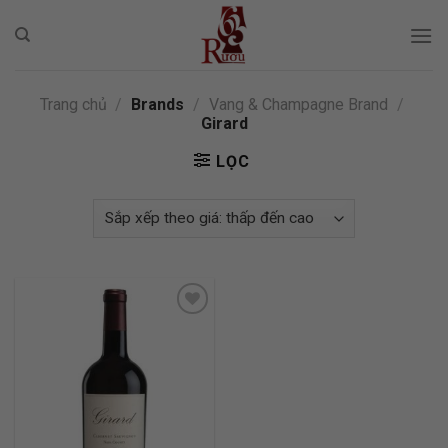
Skip
to
content
Trang chủ
/
Brands
/
Vang & Champagne Brand
/
Girard
LỌC
ADD TO
WISHLIST