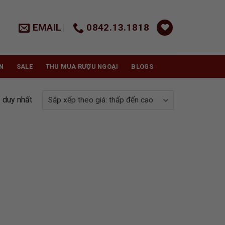
EMAIL
0842.13.1818
N
SALE
THU MUA RƯỢU NGOẠI
BLOGS
ả duy nhất