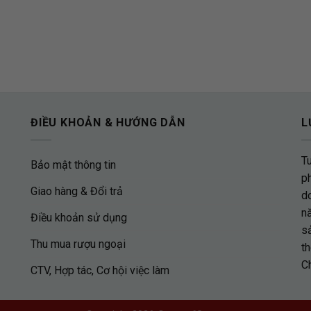
ĐIỀU KHOẢN & HƯỚNG DẪN
L
T
Bảo mật thông tin
p
Giao hàng & Đổi trả
d
nă
Điều khoản sử dụng
s
Thu mua rượu ngoại
th
C
CTV, Hợp tác, Cơ hội việc làm