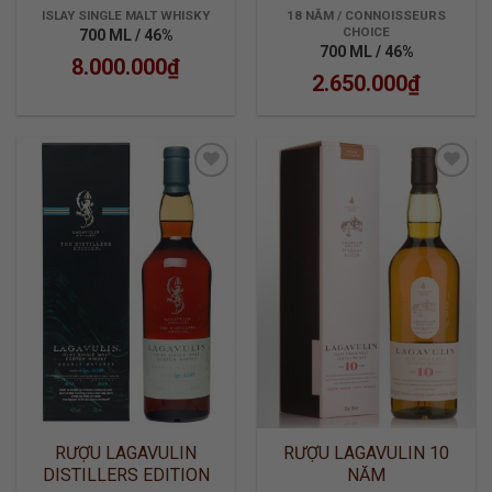
MURRAY MCDAVID
ISLAY SINGLE MALT WHISKY
18 NĂM / CONNOISSEURS
CHOICE
700 ML / 46%
700 ML / 46%
8.000.000
₫
2.650.000
₫
ADD TO
ADD TO
WISHLIST
WISHLIST
RƯỢU LAGAVULIN
RƯỢU LAGAVULIN 10
DISTILLERS EDITION
NĂM