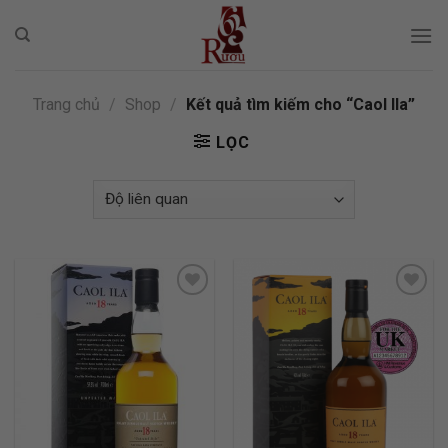
Skip
to
content
Trang chủ
/
Shop
/
Kết quả tìm kiếm cho “Caol Ila”
LỌC
ADD TO
ADD TO
WISHLIST
WISHLIST