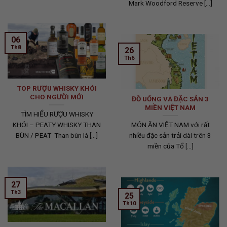
Mark Woodford Reserve [...]
06
Th8
26
Th6
TOP RƯỢU WHISKY KHÓI
CHO NGƯỜI MỚI
ĐỒ UỐNG VÀ ĐẶC SẢN 3
MIỀN VIỆT NAM
TÌM HIỂU RƯỢU WHISKY
KHÓI – PEATY WHISKY THAN
MÓN ĂN VIỆT NAM với rất
BÙN / PEAT Than bùn là [...]
nhiều đặc sản trải dài trên 3
miền của Tổ [...]
27
Th3
25
Th10