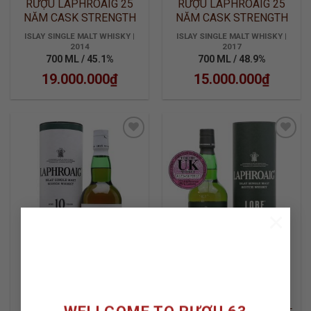
RƯỢU LAPHROAIG 25
RƯỢU LAPHROAIG 25
NĂM CASK STRENGTH
NĂM CASK STRENGTH
2014
2017
ISLAY SINGLE MALT WHISKY |
ISLAY SINGLE MALT WHISKY |
2014
2017
700 ML / 45.1%
700 ML / 48.9%
19.000.000
₫
15.000.000
₫
ADD TO
ADD TO
WISHLIST
WISHLIST
×