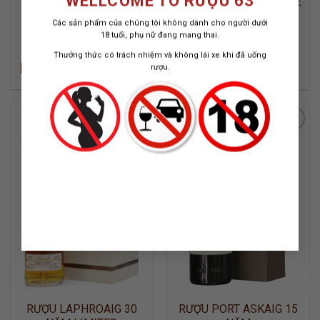
WELLCOME TO RƯỢU 63
RƯỢU LAPHROAIG 10
RƯỢU LAPHROAIG LORE
NĂM CASK STRENGTH
Các sản phẩm của chúng tôi không dành cho người dưới
BATCH 09
BATCH 09 | NĂM 2017
ISLAY SINGLE MALT WHISKY
18 tuổi, phụ nữ đang mang thai.
700 ML / 58.1%
700 ML / 48%
Thưởng thức có trách nhiệm và không lái xe khi đã uống
Liên hệ:
3.000.000
₫
rượu.
0842.13.1818
ADD TO
ADD TO
WISHLIST
WISHLIST
RƯỢU LAPHROAIG 30
RƯỢU PORT ASKAIG 15