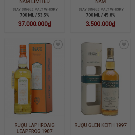
NĂM LIMITED
NĂM
ISLAY SINGLE MALT WHISKY
ISLAY SINGLE MALT WHISKY
700 ML / 53.5%
700 ML / 45.8%
37.000.000
₫
3.500.000
₫
ADD TO
ADD TO
WISHLIST
WISHLIST
RƯỢU LAPHROAIG
RƯỢU GLEN KEITH 1997
LEAPFROG 1987