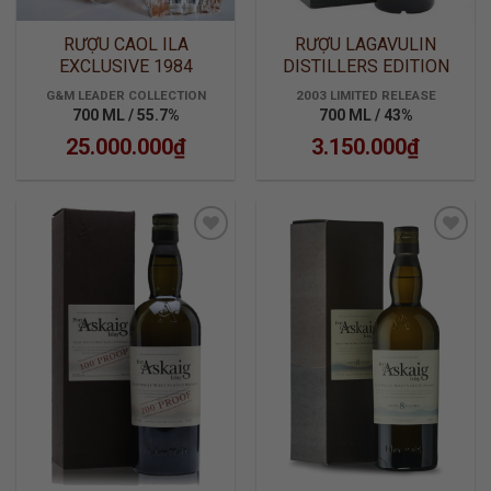
RƯỢU CAOL ILA
RƯỢU LAGAVULIN
EXCLUSIVE 1984
DISTILLERS EDITION
2003-2019
G&M LEADER COLLECTION
2003 LIMITED RELEASE
700 ML / 55.7%
700 ML / 43%
25.000.000
₫
3.150.000
₫
ADD TO
ADD TO
WISHLIST
WISHLIST