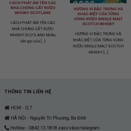
CÁCH PHÁT ÂM TÊN CÁC
NHÀ CHƯNG CẤT RƯỢU
HƯƠNG VỊ ĐẶC TRƯNG VÀ
WHISKY SCOTLAND
KHÁC BIỆT CỦA TỪNG
VÙNG RƯỢU SINGLE MALT
CÁCH PHÁT ÂM TÊN CÁC
SCOTCH WHISKY
NHÀ CHƯNG CẤT RƯỢU
HƯƠNG VỊ ĐẶC TRƯNG VÀ
WHISKY SCOTLAND Nhiều
KHÁC BIỆT CỦA TỪNG VÙNG
tên gọi của [...]
RƯỢU SINGLE MALT SCOTCH
WHISKY [...]
THÔNG TIN LIÊN HỆ
HCM - Q.7
HÀ NỘI - Nguyễn Tri Phương, Ba Đình
Hotline - 0842.13.1818 zalo/viber/telegram