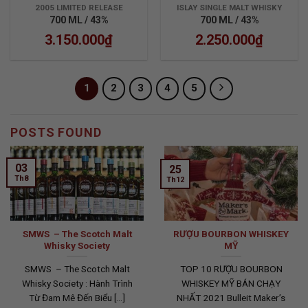
2005-2020
2005 LIMITED RELEASE
ISLAY SINGLE MALT WHISKY
700 ML / 43%
700 ML / 43%
3.150.000
₫
2.250.000
₫
1
2
3
4
5
POSTS FOUND
03
25
Th8
Th12
SMWS – The Scotch Malt
RƯỢU BOURBON WHISKEY
Whisky Society
MỸ
SMWS – The Scotch Malt
TOP 10 RƯỢU BOURBON
Whisky Society : Hành Trình
WHISKEY MỸ BÁN CHẠY
Từ Đam Mê Đến Biểu [...]
NHẤT 2021 Bulleit Maker’s