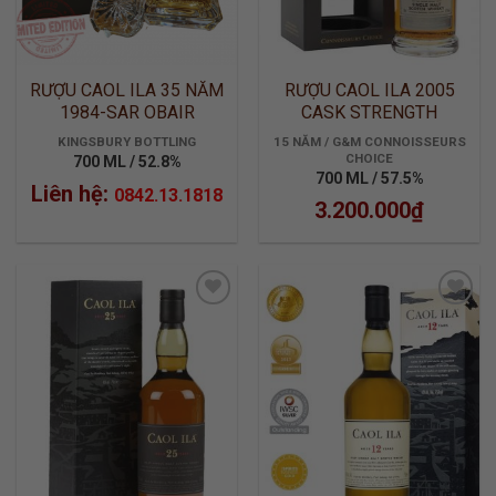
RƯỢU CAOL ILA 35 NĂM
RƯỢU CAOL ILA 2005
1984-SAR OBAIR
CASK STRENGTH
KINGSBURY
KINGSBURY BOTTLING
15 NĂM / G&M CONNOISSEURS
CHOICE
700 ML / 52.8%
700 ML / 57.5%
Liên hệ:
0842.13.1818
3.200.000
₫
ADD TO
ADD TO
WISHLIST
WISHLIST